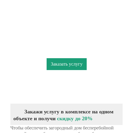
Геология для участка
Сбор сведений о местном рельефе
Мы дарим Скидку 20%, Всем кто закажет
услугу в период 01.08.2026 по 31.08.2026
Заказать услугу
Закажи услугу в комплексе на одном
объекте и получи
скидку до 20%
Чтобы обеспечить загородный дом бесперебойной