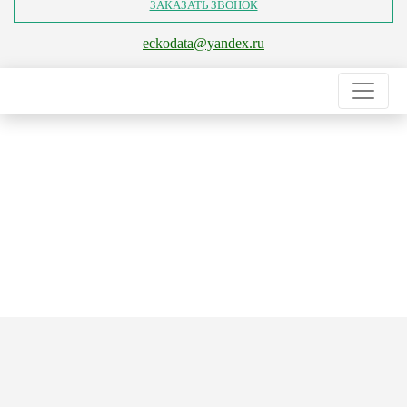
ЗАКАЗАТЬ ЗВОНОК
eckodata@yandex.ru
Главная
Услуги
Инженерно-геологические изыскания
Бурение артезианской
скважины
Бурение артезианской
скважины
в Москве