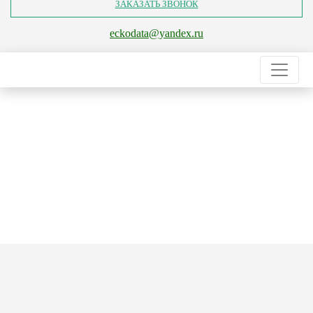
ЗАКАЗАТЬ ЗВОНОК
eckodata@yandex.ru
Главная
Услуги
Инженерно-гидрометеорологические изыскания для строительства
Гидрологический режим рек района
Гидрологический режим рек
района
в Москве