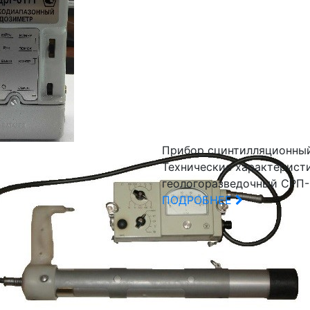
Прибор сцинтилляционный
Технические характерист
геологоразведочный СРП-
ПОДРОБНЕЕ