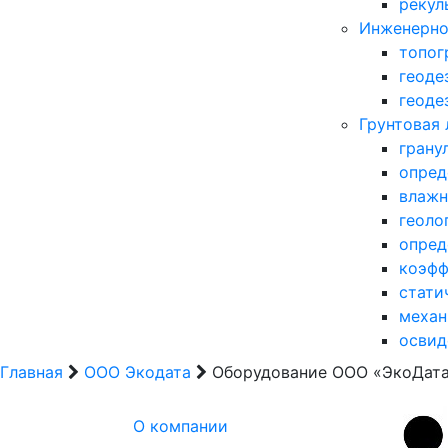
рекул
Инженерно
топог
геоде
геоде
Грунтовая
грану
опред
влажн
геоло
опред
коэфф
стати
механ
освид
Главная
ООО Экодата
Оборудование ООО «ЭкоДат
О компании