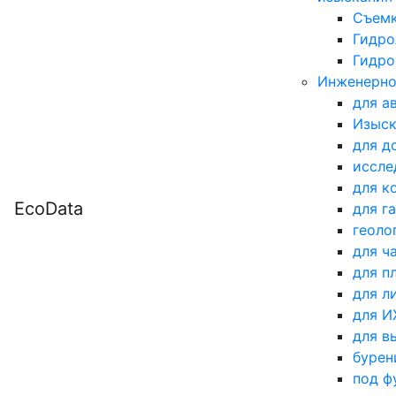
Съемк
Гидро
Гидро
Инженерно
для а
Изыск
для д
иссле
для к
EcoData
для г
геоло
для ч
для п
для л
для 
для в
бурен
под ф