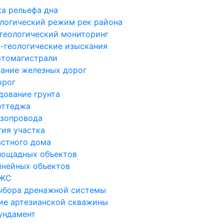
а рельефа дна
логический режим рек района
геологический мониторинг
-геологические изыскания
втомагистрали
ание железных дорог
орог
дование грунта
оттеджа
азопровода
гия участка
астного дома
лощадных объектов
инейных объектов
ИЖС
ыбора дренажной системы
ие артезианской скважины
ундамент