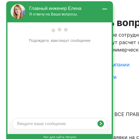
Главный инженер Елена
Я отвечу на Ваши вопросы.
Остались воп
Здравствуйте, я могу сделать расчёт 
Квалифицированные сотрудн
по Геологическим и экологическим 
вопросу, произведут расчет 
изысканиям.
индивидуальное коммерческ
Только что
О компании
В МОСКВЕ И
МОСКОВСКОЙ
Услуги
ОБЛАСТИ
Цены
© 2018—2026 ООО "ЭКОДАТА". ВСЕ ПРА
ЗАЩИЩЕНЫ
Оставляя заявки на 
Чат для сайта Venyoo