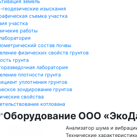
ьтивация земель
-геодезические изыскания
рафическая съемка участка
зия участка
зичекие работы
 лаборатория
лометрический состав почвы
еление физических свойств грунтов
ость грунта
горазведочная лаборатория
еление плотности грунта
ициент уплотнения грунтов
ческое зондирование грунтов
ические свойства
етельствование котлована
Оборудование ООО «ЭкоД
а»
Анализатор шума и вибраци
Технические характеристик