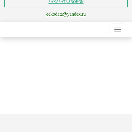
ЗАКАЗАТЬ ЗВОНОК
eckodata@yandex.ru
Главная
Услуги
Инженерно-геологические изыскания
Инженерно-геологические
изыскания для линейных объектов
Инженерно-геологические
изыскания для линейных
объектов
в Москве