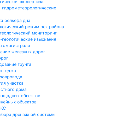
гическая экспертиза
-гидрометеорологические
а рельефа дна
логический режим рек района
геологический мониторинг
-геологические изыскания
втомагистрали
ание железных дорог
орог
дование грунта
оттеджа
азопровода
гия участка
астного дома
лощадных объектов
инейных объектов
ИЖС
ыбора дренажной системы