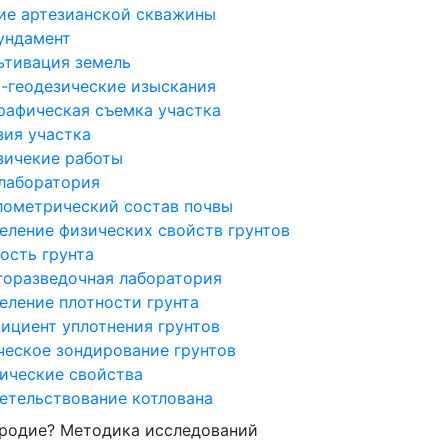
ие артезианской скважины
ундамент
ьтивация земель
-геодезические изыскания
рафическая съемка участка
зия участка
зичекие работы
 лаборатория
лометрический состав почвы
еление физических свойств грунтов
ость грунта
горазведочная лаборатория
еление плотности грунта
ициент уплотнения грунтов
ческое зондирование грунтов
ические свойства
етельствование котлована
ородие? Методика исследований