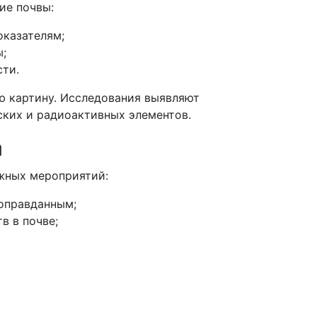
ие почвы:
оказателям;
ы;
сти.
ю картину. Исследования выявляют
ских и радиоактивных элементов.
а
ажных мероприятий:
 оправданным;
в в почве;