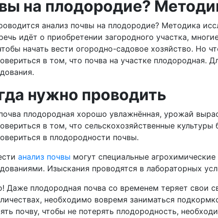
чвы на плодородие? Методи
роводится анализ почвы на плодородие? Методика ис
речь идёт о приобретении загородного участка, мног
чтобы начать вести огородно-садовое хозяйство. Но ч
овериться в том, что почва на участке плодородная. 
дования.
гда нужно проводить
почва плодородная хорошо увлажнённая, урожай выра
овериться в том, что сельскохозяйственные культуры 
овериться в плодородности почвы.
ести
анализ почвы
могут специальные агрохимические
дованиями. Изыскания проводятся в лабораторных усл
! Даже плодородная почва со временем теряет свои с
личествах, необходимо вовремя заниматься подкормко
ять почву, чтобы не потерять плодородность, необходи