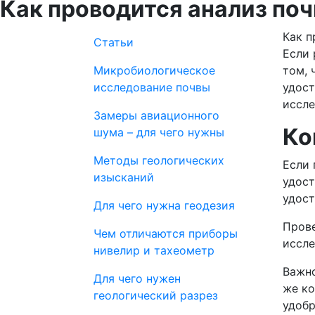
Как проводится анализ по
Как п
Статьи
Если 
Микробиологическое
том, 
исследование почвы
удост
иссле
Замеры авиационного
Ко
шума – для чего нужны
Методы геологических
Если 
изысканий
удост
удост
Для чего нужна геодезия
Пров
Чем отличаются приборы
иссле
нивелир и тахеометр
Важно
Для чего нужен
же ко
геологический разрез
удобр