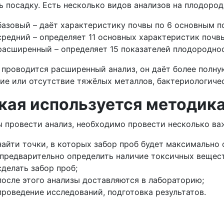
ь посадку. Есть несколько видов анализов на плодород
базовый – даёт характеристику почвы по 6 основным п
средний – определяет 11 основных характеристик почв
расширенный – определяет 15 показателей плодородно
 проводится расширенный анализ, он даёт более полну
ие или отсутствие тяжёлых металлов, бактериологиче
кая используется методик
 провести анализ, необходимо провести несколько в
найти точки, в которых забор проб будет максимально
предварительно определить наличие токсичных вещест
сделать забор проб;
после этого анализы доставляются в лабораторию;
проведение исследований, подготовка результатов.