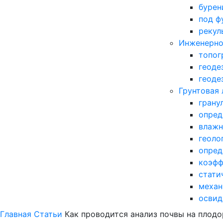
бурен
под ф
рекул
Инженерно
топог
геоде
геоде
Грунтовая
грану
опред
влажн
геоло
опред
коэфф
стати
механ
освид
Главная
Статьи
Как проводится анализ почвы на плод