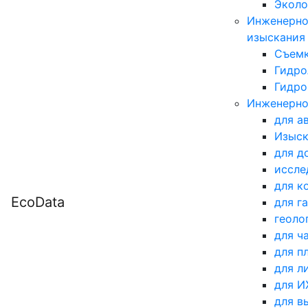
Эколо
Инженерно
изыскания
Съемк
Гидро
Гидро
Инженерно
для а
Изыск
для д
иссле
для к
EcoData
для г
геоло
для ч
для п
для л
для 
для в