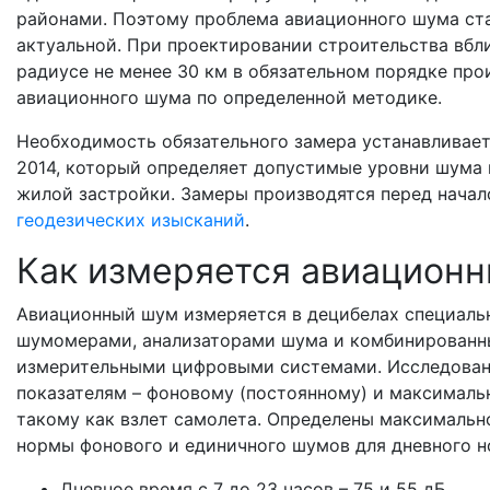
районами. Поэтому проблема авиационного шума ст
актуальной. При проектировании строительства вбл
радиусе не менее 30 км в обязательном порядке пр
авиационного шума по определенной методике.
Необходимость обязательного замера устанавливае
2014, который определяет допустимые уровни шума 
жилой застройки. Замеры производятся перед нача
геодезических изысканий
.
Как измеряется авиацион
Авиационный шум измеряется в децибелах специал
шумомерами, анализаторами шума и комбинирован
измерительными цифровыми системами. Исследован
показателям – фоновому (постоянному) и максималь
такому как взлет самолета. Определены максималь
нормы фонового и единичного шумов для дневного н
Дневное время с 7 до 23 часов – 75 и 55 дБ,