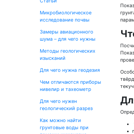
Статьи
Показ
Микробиологическое
грунт
исследование почвы
парам
Чт
Замеры авиационного
шума – для чего нужны
Посчи
Методы геологических
Показ
изысканий
прове
Для чего нужна геодезия
Особо
твёрд
Чем отличаются приборы
текуч
нивелир и тахеометр
Дл
Для чего нужен
геологический разрез
Опред
Как можно найти
грунтовые воды при