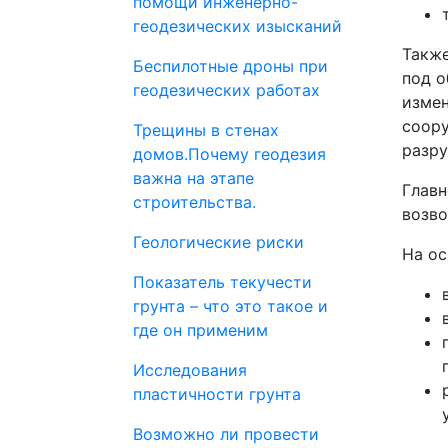
помощи инженерно-
геодезических изысканий
Также
Беспилотные дроны при
под о
геодезических работах
измен
соору
Трещины в стенах
разру
домов.Почему геодезия
важна на этапе
Главн
строительства.
возво
Геологические риски
На ос
Показатель текучести
грунта – что это такое и
где он применим
Исследования
пластичности грунта
Возможно ли провести