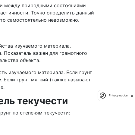
сти между природными состояниями
ластичности. Точно определить данный
это самостоятельно невозможно.
йства изучаемого материала.
а. Показатель важен для грамотного
ельства объекта.
ть изучаемого материала. Если грунт
. Если грунт мягкий (также называют
е.
Privacy notice
ель текучести
рунт по степеням текучести: