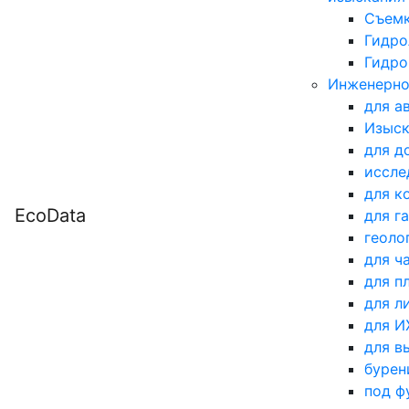
Съемк
Гидро
Гидро
Инженерно
для а
Изыск
для д
иссле
для к
EcoData
для г
геоло
для ч
для п
для л
для 
для в
бурен
под ф