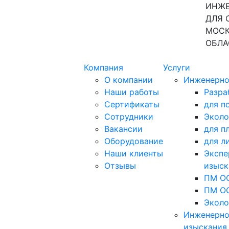
ИНЖЕ
ДЛЯ 
МОСК
ОБЛА
Компания
Услуги
О компании
Инженерно
Наши работы
Разра
Сертификаты
для п
Сотрудники
Эколо
Вакансии
для п
Оборудование
для л
Наши клиенты
Экспе
Отзывы
изыск
ПМ ОО
ПМ ОО
Эколо
Инженерно
изыскания