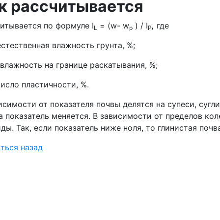
к рассчитывается
итывается по формуле I
= (w- w
) / I
,
где
L
p
P
стественная влажность грунта, %;
влажность на границе раскатывания, %;
исло пластичности, %.
исимости от показателя почвы делятся на супеси, сугл
а показатель меняется. В зависимости от пределов ко
ды. Так, если показатель ниже ноля, то глинистая почв
ться назад