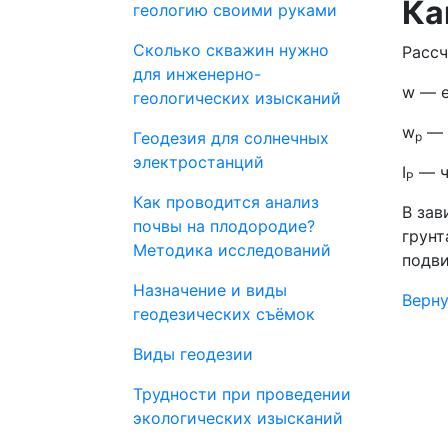
Ка
геологию своими руками
Сколько скважин нужно
Рассч
для инженерно-
w — е
геологических изысканий
w
— 
Геодезия для солнечных
p
электростанций
I
— ч
P
Как проводится анализ
В зав
почвы на плодородие?
грунт
Методика исследований
подви
Назначение и виды
Верну
геодезических съёмок
Виды геодезии
Трудности при проведении
экологических изысканий