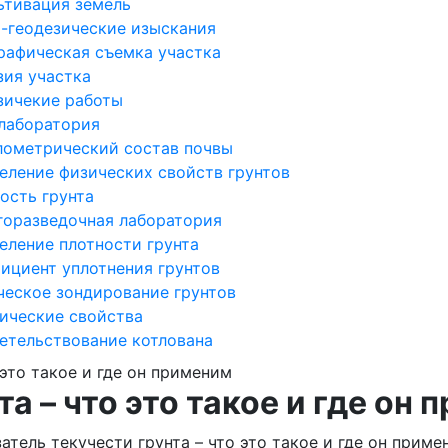
ьтивация земель
-геодезические изыскания
рафическая съемка участка
зия участка
зичекие работы
 лаборатория
лометрический состав почвы
еление физических свойств грунтов
ость грунта
горазведочная лаборатория
еление плотности грунта
ициент уплотнения грунтов
ческое зондирование грунтов
ические свойства
етельствование котлована
 это такое и где он применим
а – что это такое и где он
атель текучести грунта – что это такое и где он приме