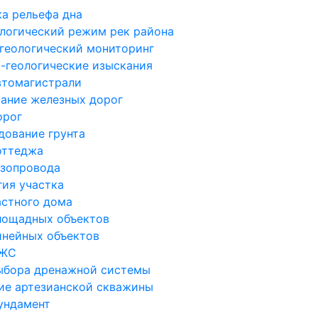
а рельефа дна
логический режим рек района
геологический мониторинг
-геологические изыскания
втомагистрали
ание железных дорог
орог
дование грунта
оттеджа
азопровода
гия участка
астного дома
лощадных объектов
инейных объектов
ИЖС
ыбора дренажной системы
ие артезианской скважины
ундамент