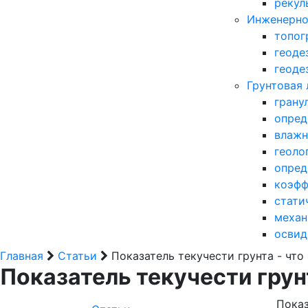
рекул
Инженерно
топог
геоде
геоде
Грунтовая
грану
опред
влажн
геоло
опред
коэфф
стати
механ
освид
Главная
Статьи
Показатель текучести грунта - что
Показатель текучести грунт
Показ